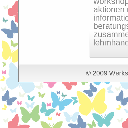
workshop
aktionen 
informat
beratungs
zusammen
lehmhand
© 2009 Werkst