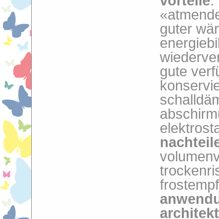
vorteile
:
«atmende
guter wä
energiebi
wiederver
gute verf
konservie
schalldäm
abschirm
elektrosta
nachteil
volumenv
trockenri
frostempfj
anwendu
architek