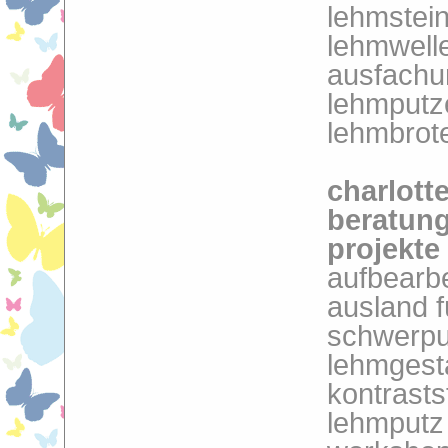
lehmstein
lehmwell
ausfachu
lehmputze
lehmbrot
charlotte
beratung
projekte
aufbearb
ausland f
schwerpu
lehmgest
kontrasts
lehmputz 