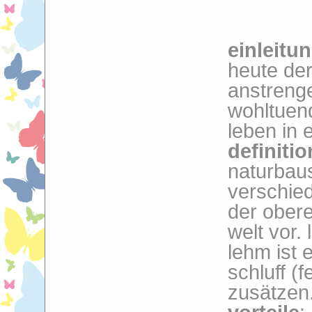
einleitu
heute der
anstreng
wohltuen
leben in 
definitio
naturbau
verschie
der obere
welt vor.
lehm ist 
schluff (
zusätzen.