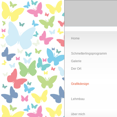
Home
Schmetterlingsprogramm
Galerie
Der Ort
Grafikdesign
Lehmbau
über mich