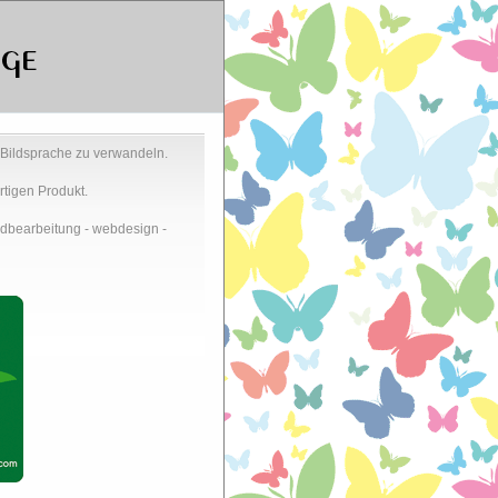
 Bildsprache zu verwandeln.
rtigen Produkt.
Bildbearbeitung - webdesign -